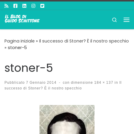
Passa al contenuto
Search
Me
Pagina iniziale
»
Il successo di Stoner? È il nostro specchio
»
stoner-5
stoner-5
Pubblicato
7 Gennaio 2014
-
con dimensione
184 × 137
in
Il
successo di Stoner? È il nostro specchio
Navigazione immagini