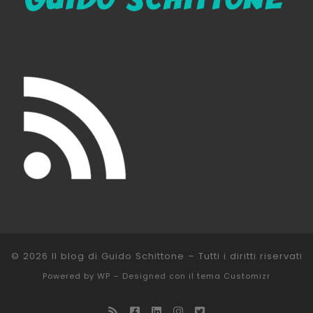
© 2026
Il blog di Guido Schittone
– Tutti i diritti riservati
Powered by
WP
– Designed con il
tema Customizr