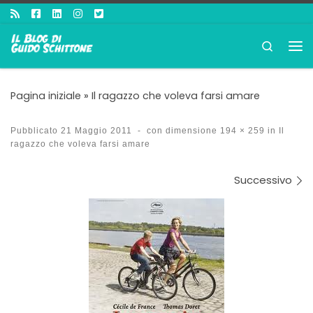
Passa al contenuto
Search
Me
Pagina iniziale
»
Il ragazzo che voleva farsi amare
Pubblicato
21 Maggio 2011
-
con dimensione
194 × 259
in
Il
ragazzo che voleva farsi amare
Navigazione immagini
Successivo