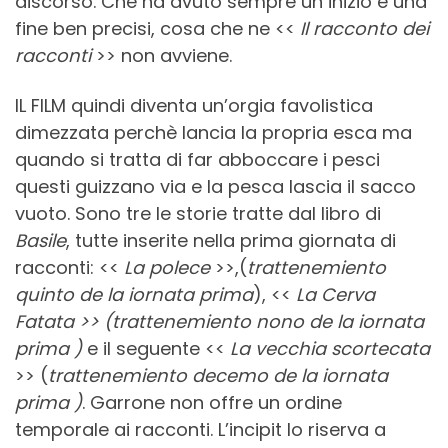
discorso. Che ha avuto sempre un inizio e una
fine ben precisi, cosa che ne <<
Il racconto dei
racconti
>> non avviene.
IL FILM quindi diventa un’orgia favolistica
dimezzata perchè lancia la propria esca ma
quando si tratta di far abboccare i pesci
questi guizzano via e la pesca lascia il sacco
vuoto. Sono tre le storie tratte dal libro di
Basile
, tutte inserite nella prima giornata di
racconti: <<
La polece
>>,(
trattenemiento
quinto de la iornata prima
), <<
La Cerva
Fatata >> (trattenemiento nono de la iornata
prima )
e il seguente <<
La vecchia scortecata
>> (
trattenemiento decemo de la iornata
prima )
. Garrone non offre un ordine
temporale ai racconti. L’incipit lo riserva a