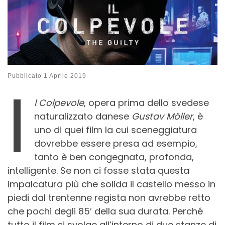
I
Pubblicato
1 Aprile 2019
l Colpevole
, opera prima dello svedese
naturalizzato danese
Gustav Möller
, è
uno di quei film la cui sceneggiatura
dovrebbe essere presa ad esempio,
tanto è ben congegnata, profonda,
intelligente. Se non ci fosse stata questa
impalcatura più che solida il castello messo in
piedi dal trentenne regista non avrebbe retto
che pochi degli 85′ della sua durata. Perché
tutto il film si svolge all’interno di due stanze di