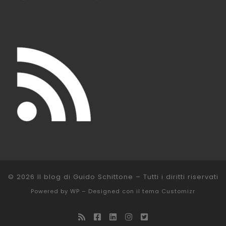
© 2026
Il blog di Guido Schittone
– Tutti i diritti riservati
Powered by
WP
– Designed con il
tema Customizr