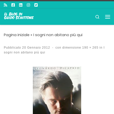
Passa al contenuto
Search
Me
Pagina iniziale
»
I sogni non abitano più qui
Pubblicato
20 Gennaio 2012
-
con dimensione
190 × 265
in
I
sogni non abitano più qui
Navigazione immagini