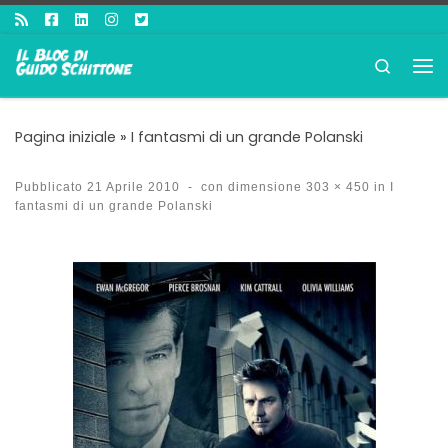
Passa al contenuto
Search
Me
Pagina iniziale
»
I fantasmi di un grande Polanski
Pubblicato
21 Aprile 2010
-
con dimensione
303 × 450
in
I
fantasmi di un grande Polanski
Navigazione immagini