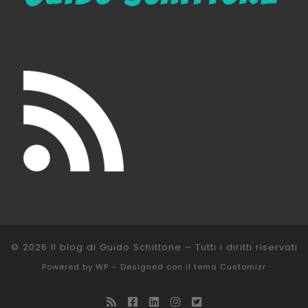
© 2026
Il blog di Guido Schittone
– Tutti i diritti riservati
Powered by
WP
– Designed con il
tema Customizr