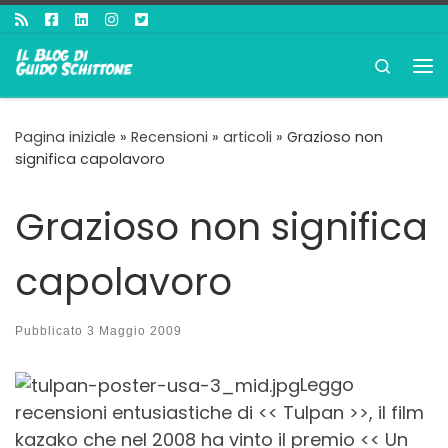
Passa al contenuto
Search
Me
Pagina iniziale
»
Recensioni
»
articoli
»
Grazioso non
significa capolavoro
Grazioso non significa
capolavoro
Pubblicato
3 Maggio 2009
Leggo
recensioni entusiastiche di << Tulpan >>, il film
kazako che nel 2008 ha vinto il premio << Un