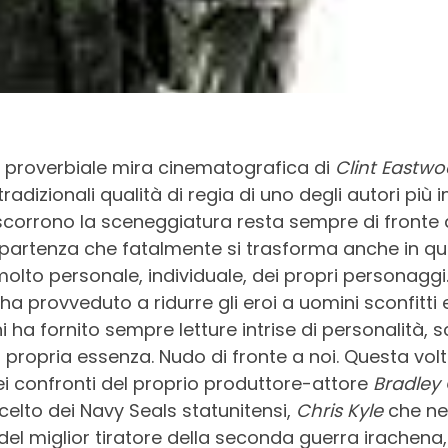
a proverbiale mira cinematografica di
Clint Eastw
adizionali qualità di regia di uno degli autori più
ascorrono la sceneggiatura resta sempre di fronte a
 partenza che fatalmente si trasforma anche in que
molto personale, individuale, dei propri personaggi.
 ha provveduto a ridurre gli eroi a uomini sconfitti e 
 ha fornito sempre letture intrise di personalità, s
 propria essenza. Nudo di fronte a noi. Questa volt
ei confronti del proprio produttore-attore
Bradley
scelto dei Navy Seals statunitensi,
Chris Kyle
che ne
el miglior tiratore della seconda guerra irachena,