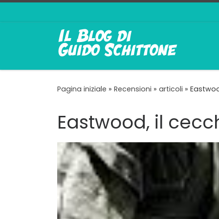
Passa al contenuto
Pagina iniziale
»
Recensioni
»
articoli
»
Eastwoo
Eastwood, il cec