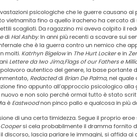
vastazioni psicologiche che le guerre causano ai p
tto vietnamita fino a quello iracheno ha cercato di 
ttili scagliati. Da ragazzino mi aveva colpito il r
e
di
Hal Ashby
. In anni più recenti a scavare sui se
nfernale che è la guerra contro un nemico che appa
in molti.
Katrhyn Bigelow
in
The Hurt Locker
e in
Zer
iani
Lettere da Iwo Jima,Flags of our Fathers e Mill
capolavoro autentico del genere, la base portante di 
ammentato,
Redacted
di
Brian De Palma
, nel quale 
ione fino appunto all’approccio psicologico alla 
 nuovo e non solo perché ormai tutto è stato scritt
 Ma è
Eastwood
non pinco pallo e qualcosa in più da
sione di una certa timidezza. Segue il proprio eroe
 Cooper
si cela probabilmente il dramma fornito d
 discorso, lascia parlare le immagini, si affida ai q