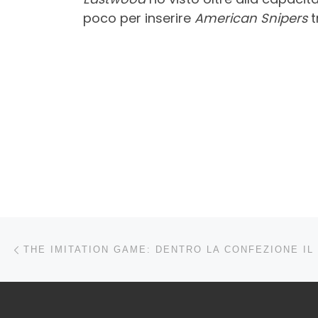
poco per inserire
American Snipers
t
Navigazione articoli
Articolo precedente