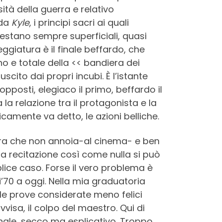
tà della guerra e relativo
 da
Kyle
, i principi sacri ai quali
estano sempre superficiali, quasi
ggiatura è il finale beffardo, che
no e totale della << bandiera dei
scito dai propri incubi. È l’istante
pposti, elegiaco il primo, beffardo il
la relazione tra il protagonista e la
camente va detto, le azioni belliche.
era che non annoia-al cinema- e ben
lla recitazione così come nulla si può
lice caso. Forse il vero problema è
’70 a oggi. Nella mia graduatoria
elle prove considerate meno felici
visa, il colpo del maestro. Qui di
inale, secco ma esplicativo. Troppo