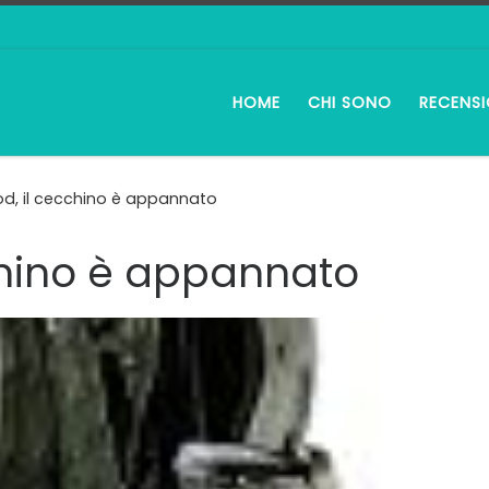
HOME
CHI SONO
RECENSI
d, il cecchino è appannato
chino è appannato