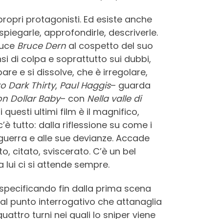
ropri protagonisti. Ed esiste anche
spiegarle, approfondirle, descriverle.
educe
Bruce Dern
al cospetto del suo
nsi di colpa e soprattutto sui dubbi,
re e si dissolve, che è irregolare,
o Dark Thirty
,
Paul Haggis
– guarda
ion Dollar Baby
– con
Nella valle di
questi ultimi film è il magnifico,
c’è tutto: dalla riflessione su come i
guerra e alle sue devianze. Accade
o, citato, sviscerato. C’è un bel
 lui ci si attende sempre.
 specificando fin dalla prima scena
al punto interrogativo che attanaglia
uattro turni nei quali lo sniper viene