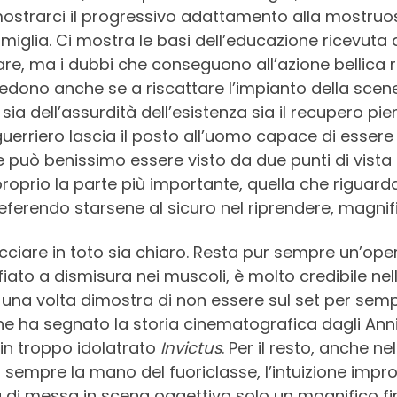
strarci il progressivo adattamento alla mostruosi
famiglia. Ci mostra le basi dell’educazione ricevuta
re, ma i dubbi che conseguono all’azione bellica r
vedono anche se a riscattare l’impianto della scene
ia dell’assurdità dell’esistenza sia il recupero pie
uerriero lascia il posto all’uomo capace di essere u
 può benissimo essere visto da due punti di vista o
roprio la parte più importante, quella che riguarda 
eferendo starsene al sicuro nel riprendere, magnifi
cciare in toto sia chiaro. Resta pur sempre un’op
fiato a dismisura nei muscoli, è molto credibile ne
una volta dimostra di non essere sul set per semp
he ha segnato la storia cinematografica dagli Anni
in troppo idolatrato
Invictus
. Per il resto, anche n
sempre la mano del fuoriclasse, l’intuizione improv
à di messa in scena oggettiva solo un magnifico f