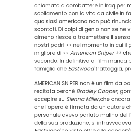
chiamato a combattere in Iraq per mo
scollamento con la vita da civile in 
qualsiasi americano non può rinuncia
scontati. Di colpi di genio non se ne 
almeno riesce a trasmettere il senso s
nostri padri >> nel momento in cui il g
migliore di <<
American Sniper >>
che
secondo. In definitiva al film manca p
famiglia che
Eastwood
tratteggia, pr
AMERICAN SNIPER non è un film da bo
recitata perché
Bradley Cooper
, gon
eccepire su
Sienna Miller
,che ancora 
che l’opera è firmata da un autore c
personale avevo parlato malino del f
della sua produzione, si intravvedeva 
Eastwood
ho visto oltre alla capacit