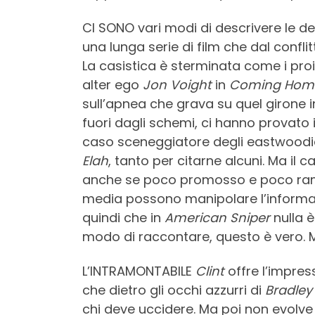
CI SONO vari modi di descrivere le de
una lunga serie di film che dal confli
La casistica è sterminata come i proie
alter ego
Jon Voight
in
Coming Hom
sull’apnea che grava su quel girone i
fuori dagli schemi, ci hanno provato 
caso sceneggiatore degli eastwood
Elah
, tanto per citarne alcuni. Ma il 
anche se poco promosso e poco r
media possono manipolare l’informaz
quindi che in
American Sniper
nulla è
modo di raccontare, questo è vero.
L’INTRAMONTABILE
Clint
offre l’impres
che dietro gli occhi azzurri di
Bradley
chi deve uccidere. Ma poi non evolve il