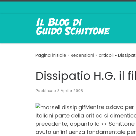
Passa al contenuto
Pagina iniziale
»
Recensioni
»
articoli
»
Dissipat
Dissipatio H.G. il 
Pubblicato
8 Aprile 2008
Mentre oziavo per 
italiani parte della critica si diment
precedente, appunto lo << Schittone f
avuto un’influenza fondamentale per l