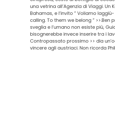
una vetrina all’Agenzia di Viaggi. U
Bahamas, e l’invito ” Voliamo laggiù- 
calling. To them we belong ” >>.Ben pr
sveglia e l’umano non esiste più, Gu
bisognerebbe invece inserire tra i lav
Contropassato prossimo >> dia un’oc
vincere agli austriaci. Non ricorda Phi