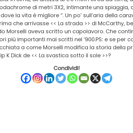
n Kodachrome di metri 3X2, intimante una spiaggia,
dove la vita è migliore “. Un po’ sull’aria della can
ima che arrivasse << La strada >> di McCarthy, ben 
ido Morselli aveva scritto un capolavoro. Che cont
ori più importanti mai scritti nel ‘900.PS: e se per
chiata a come Morselli modifica la storia della 
lip K Dick de << La svastica sotto il sole >>?
Condividi!