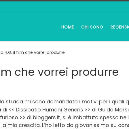
HOME
CHI SONO
RECENSI
io H.G. il film che vorrei produrre
film che vorrei produrre
la strada mi sono domandato i motivi per i quali 
ica di << Dissipatio Humani Generis >> di Guido Morse
urioso >> di bloggers.it, si è imbattuto spesso nell
a mia crescita. L’ho letto da giovanissimo su consi