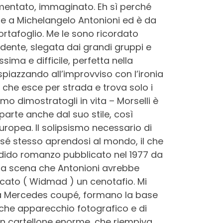
mentato, immaginato. Eh sì perché
are a Michelangelo Antonioni ed è da
rtafoglio.
Me le sono ricordato
dente, slegata dai grandi gruppi e
sima e difficile, perfetta nella
spiazzando all’improvviso con l’ironia
e che esce per strada e trova solo i
o dimostratogli in vita – Morselli è
parte anche dal suo stile, così
europea. Il solipsismo necessario di
n sé stesso aprendosi al mondo, il che
dido romanzo pubblicato nel 1977 da
na scena che Antonioni avrebbe
rcato ( Widmad ) un cenotafio. Mi
una Mercedes coupé, formano la base
alche apparecchio fotografico e di
, un cartellone enorme, che riempiva