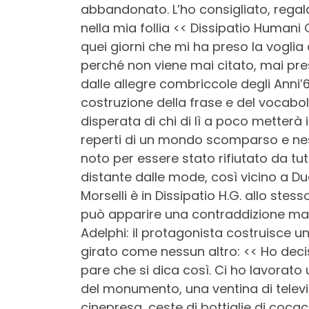
abbandonato. L’ho consigliato, rega
nella mia follia << Dissipatio Humani
quei giorni che mi ha preso la voglia
perché non viene mai citato, mai pre
dalle allegre combriccole degli Anni’60
costruzione della frase e del vocabolo
disperata di chi di lì a poco metterà 
reperti di un mondo scomparso e ness
noto per essere stato rifiutato da tu
distante dalle mode, così vicino a Due
Morselli è in Dissipatio H.G. allo ste
può apparire una contraddizione ma 
Adelphi: il protagonista costruisce
girato come nessun altro: << Ho deci
pare che si dica così. Ci ho lavorat
del monumento, una ventina di televis
cinepresa, ceste di bottiglie di cocac