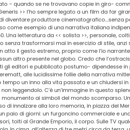
lato – quando se ne trovavano copie in giro- com
 Generis >> l’ho sempre legato a un film da far gir
 di diventare produttore cinematografico….senza po
so come esempio di una narrativa italiana indipen
. Una letteratura da << solista >>, personale, coltis
 senza trasformarsi mai in esercizio di stile, anzi 
in atto il gesto estremo, proprio come l’io narrant
un altro presente nel globo. Credo che l’ostracism
tti gli editori e pubblicato postumo- dipendesse in 
rematt, alle lucidissime follie della narrativa mitl
sso tempo un inno alla vita passata e un chiudersi i
non leggendolo. C’è un’immagine in questo splen
 un monumento ai simboli del mondo scomparso. U
so di innalzare alla loro memoria, in piazza del Me
o un paio di giorni: un furgoncino commerciale e 
ori, tolti al Grande Emporio, il corpo. Sulle TV qu
ola. In cima, all’altezza di tre metri circa da terra