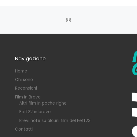
RITORNA ALLA LISTA DEG
Navigazione
Home
Chi sono
Recensioni
Film in Breve
Altri film in poche righe
Feff22 in breve
Brevi note su alcuni film del Feff23
Contatti