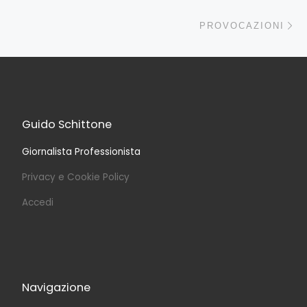
Ar
PROVOCAZIONI
Guido Schittone
Giornalista Professionista
Privacy e Cookie Policy
Accedi
Navigazione