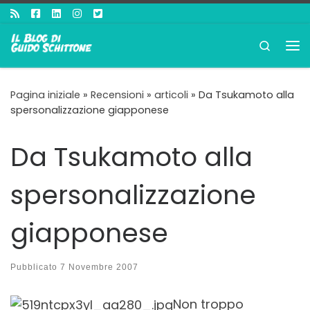
Passa al contenuto
Search
Me
Pagina iniziale
»
Recensioni
»
articoli
»
Da Tsukamoto alla
spersonalizzazione giapponese
Da Tsukamoto alla
spersonalizzazione
giapponese
Pubblicato
7 Novembre 2007
Non troppo