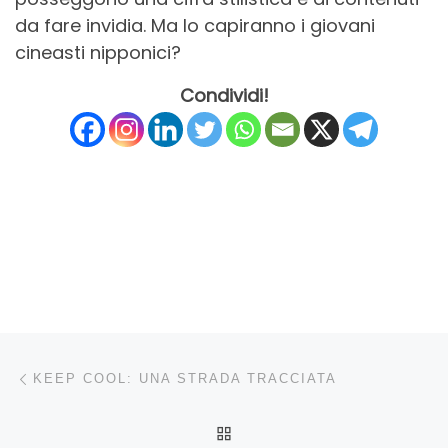
da fare invidia. Ma lo capiranno i giovani
cineasti nipponici?
Condividi!
Navigazione articoli
Articolo precedente
KEEP COOL: UNA STRADA TRACCIATA
RITORNA ALLA LISTA DEG