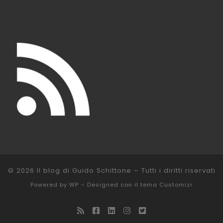
© 2026
Il blog di Guido Schittone
– Tutti i diritti riservati
Powered by
WP
– Designed con il
tema Customizr