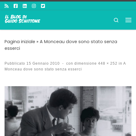
Passa al contenuto
Search
Me
Pagina iniziale
»
A Monceau dove sono stato senza
esserci
Pubblicato
15 Gennaio 2010
-
con dimensione
448 × 252
in
A
Monceau dove sono stato senza esserci
Navigazione immagini