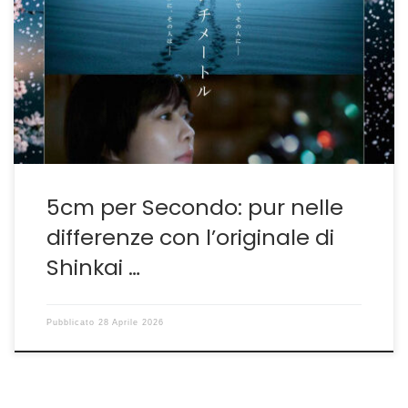
filmica di un’opera di animazione, oltre tutto superba,
non è così semplice come potrebbe apparire in un
primo momento. Nel caso specifico si parla del
capolavoro di Makoto Shinkai 5 Centimetri al Secondo
che il fotografo giapponese Yoshiyuki Okuyama ha
voluto riproporre […]
5cm per Secondo: pur nelle
differenze con l’originale di
Shinkai …
Pubblicato
28 Aprile 2026