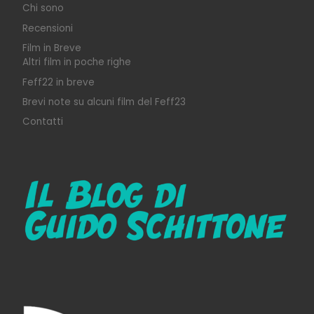
Chi sono
Recensioni
Film in Breve
Altri film in poche righe
Feff22 in breve
Brevi note su alcuni film del Feff23
Contatti