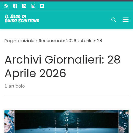
Passa al contenuto
Search
Me
Pagina iniziale
»
Recensioni
»
2026
»
Aprile
»
28
Archivi Giornalieri:
28
Aprile 2026
1 articolo
Dal cartoon al live action Creare una trasposizione