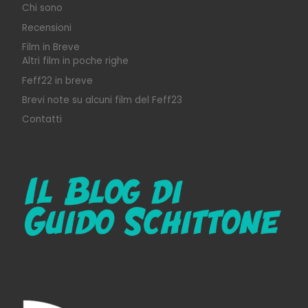
Chi sono
Recensioni
Film in Breve
Altri film in poche righe
Feff22 in breve
Brevi note su alcuni film del Feff23
Contatti