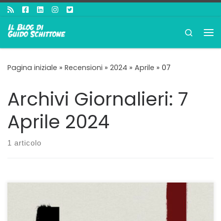
Passa al contenuto
Search
Me
Pagina iniziale
»
Recensioni
»
2024
»
Aprile
»
07
Archivi Giornalieri:
7
Aprile 2024
1 articolo