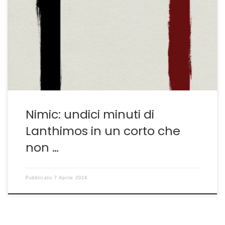
Beffardo e cupo, essenza della poetica del regista
Nimic è il cortometraggio che Yorgos Lanthimos ha
girato nel 2019, qualche mese dopo La Favorita–La
Favorita: quando il film in costume è un mezzo per
esaltare il grottesco dell’illusione del potere e sei anni
prima di Povere Creature. Proprio il successo […]
Nimic: undici minuti di
Lanthimos in un corto che
non …
Pubblicato
7 Aprile 2024