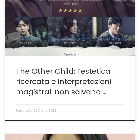
Kim Jin-young con l’ansia da prestazione ALLA SUA
PRIMA prova nel lungometraggio la sudcoreana Kim Jin-
young tradisce tutto ciò che accomuna gli esordienti.
Pone infatti troppa carne sul fuoco e alla fine priva un
film dall’ottimo potenziale di una coerenza e di una
fluidità narrativa che ne avrebbero fatto un […]
The Other Child: l’estetica
ricercata e interpretazioni
magistrali non salvano …
Pubblicato
25 Aprile 2023