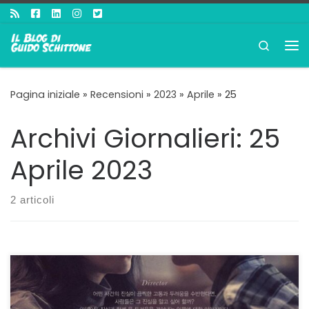
Passa al contenuto
Search
Me
Pagina iniziale
»
Recensioni
»
2023
»
Aprile
»
25
Archivi Giornalieri:
25
Aprile 2023
2 articoli