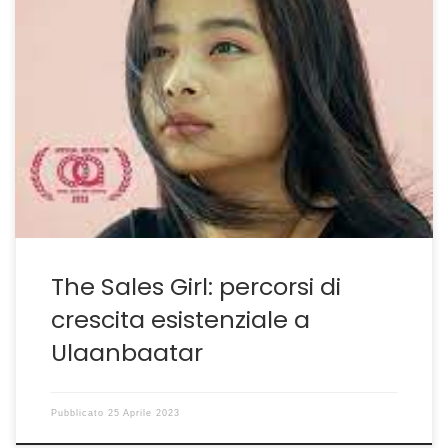
Al Feff25 la Mongolia che non ti aspetti THE SALES GIRL
del regista mongolo Janchivdorj Sengedorj è un film
presentato in anteprima italiana al Feff25 in grado di
mettere d’accordo tutti quanti e di illuminare di nuova
luce la Mongolia e la sua capitale Ulaanbaatar. Non
siamo più nel territorio […]
The Sales Girl: percorsi di
crescita esistenziale a
Ulaanbaatar
Pubblicato
25 Aprile 2023