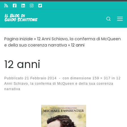
Passa al contenuto
Search
Me
Pagina iniziale
»
12 Anni Schiavo, la conferma di McQueen
e della sua coerenza narrativa
»
12 anni
12 anni
Pubblicato
21 Febbraio 2014
-
con dimensione
159 × 317
in
12
Anni Schiavo, la conferma di McQueen e della sua coerenza
narrativa
Navigazione immagini