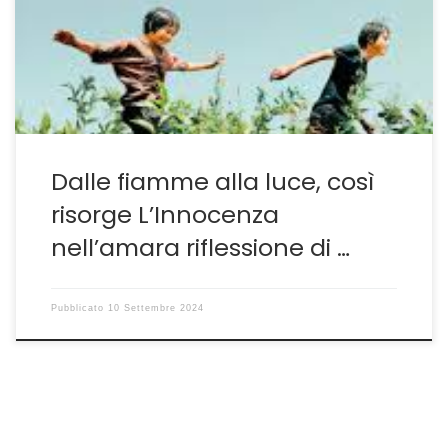
sotto forma di una struttura che ricorda il noir e che
sfocia in un'analisi spietata sui disastri derivanti
dall'incomunicabilità e dalla vergogna di esternare i
propri sentimenti
Dalle fiamme alla luce, così
risorge L’Innocenza
nell’amara riflessione di …
Pubblicato
10 Settembre 2024