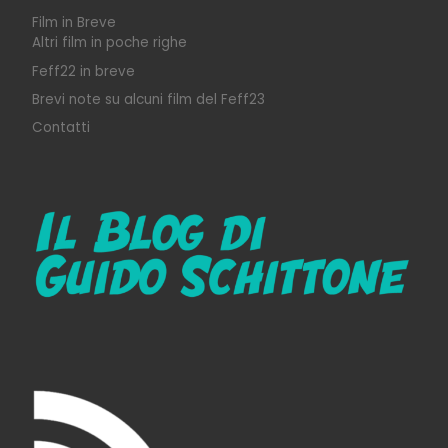
Film in Breve
Altri film in poche righe
Feff22 in breve
Brevi note su alcuni film del Feff23
Contatti