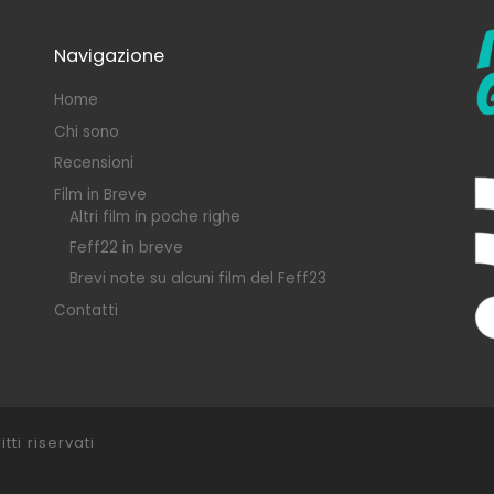
Navigazione
Home
Chi sono
Recensioni
Film in Breve
Altri film in poche righe
Feff22 in breve
Brevi note su alcuni film del Feff23
Contatti
itti riservati