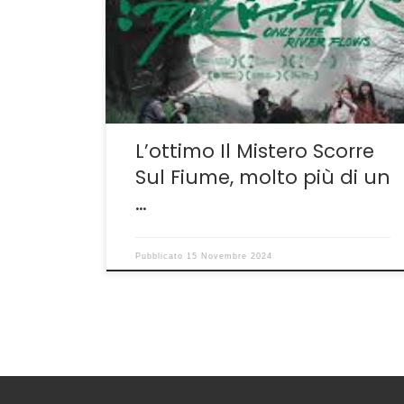
regista cinese Shujun Wei sia arrivato in Italia
a un anno di distanza dalla presentazione al
Festival di Cannes e nei mesi estivi, quando il
pubblico che avrebbe potuto accogliere si
trovava […]
L’ottimo Il Mistero Scorre
Sul Fiume, molto più di un
…
Pubblicato
15 Novembre 2024