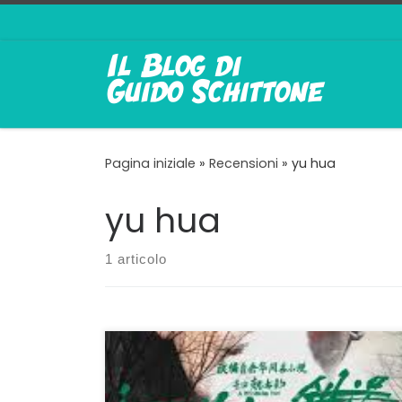
Passa al contenuto
Pagina iniziale
»
Recensioni
»
yu hua
yu hua
1 articolo
L’anima di Yu Hua non viene tradita È un vero
peccato che Il Mistero Scorre Sul Fiume del