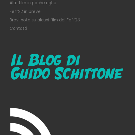
Altri film in poche righe
Feff22 in breve
Brevi note su alcuni film del Feff23
Contatti