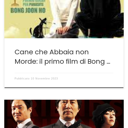
diciannove di Parasite-Sembra Goldoni ma è Parasite,
perfetto congegno ad orologeria che smaschera
un’intera società– Bong Joon-ho aveva già le idee
precise. Per questo […]
Cane che Abbaia non
Morde: il primo film di Bong …
Pubblicato
10 Novembre 2023
The President’s Last Bang come un libro di storia NON è