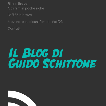
Film in Breve
Altri film in poche righe
Feff22 in breve
Brevi note su alcuni film del Feff23
Contatti