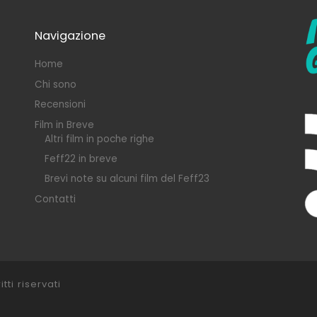
Navigazione
Home
Chi sono
Recensioni
Film in Breve
Altri film in poche righe
Feff22 in breve
Brevi note su alcuni film del Feff23
Contatti
itti riservati