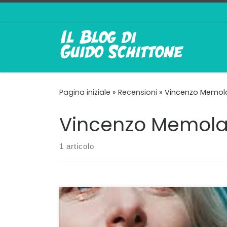
Passa al contenuto
Pagina iniziale
»
Recensioni
»
Vincenzo Memol
Vincenzo Memola
1 articolo
Prova di maturità anche per Marcello Duse
non è solamente un’opera capace di