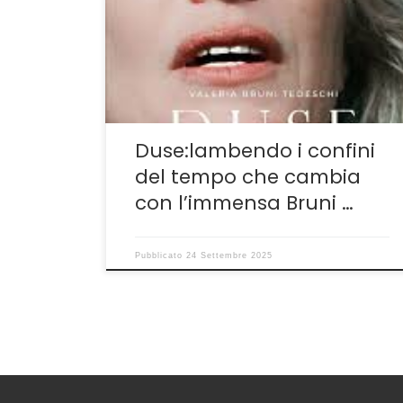
esaltare, se mai ce ne sia stato bisogno, le
infinite doti attoriali di Valeria Bruni Tedeschi.
È anche una prova di definitiva maturità per il
suo creatore, Pietro Marcello, da tempo uno
dei registi della generazione, ormai […]
Duse:lambendo i confini
del tempo che cambia
con l’immensa Bruni …
Pubblicato
24 Settembre 2025