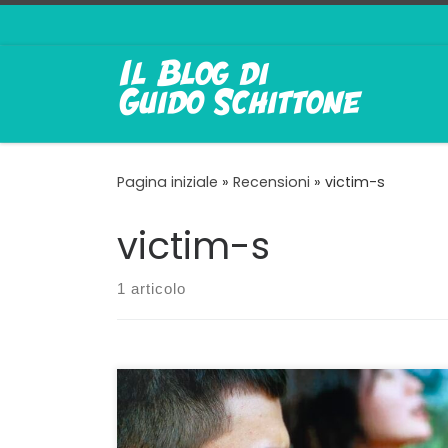
Passa al contenuto
Pagina iniziale
»
Recensioni
»
victim-s
victim-s
1 articolo
Victim(s), la parentesi non è un errore, è la
sorprendente quanto importante opera
prima della regista cinese Layla Xhuqing Ji