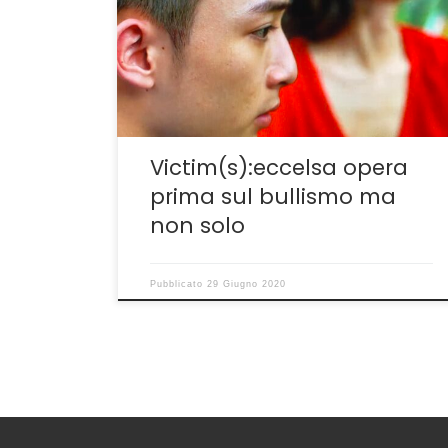
presentata in prima mondiale al FEFF22 dopo
essere stata girata in Malaysia per sfuggire
alla potenziale tenaglia della censura cinese.
Specifico che non sono un distributore ma se
possedessi denaro […]
Victim(s):eccelsa opera
prima sul bullismo ma
non solo
Pubblicato
29 Giugno 2020