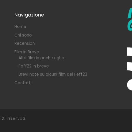
Navigazione
Home
Chi sono
Recensioni
Film in Breve
Altri film in poche righe
Feff22 in breve
Brevi note su alcuni film del Feff23
Contatti
itti riservati