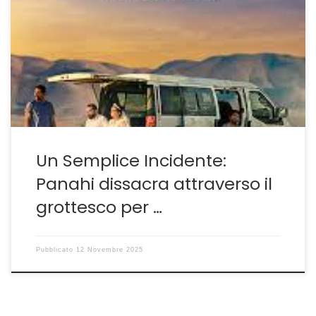
cinema di Jafar Panahi una cifra stilistica che privilegia
la situazione assurda come mezzo per spiegare la
realtà. In fin dei conti è accaduto anche nella sua
penultima fatica, firmata per questioni di restrizioni
della libertà dallo sceneggiatore Sayevar, La
Testimone-la […]
Un Semplice Incidente:
Panahi dissacra attraverso il
grottesco per …
Pubblicato
12 Novembre 2025