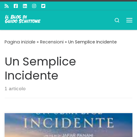
Passa al contenuto
Search
Me
Pagina iniziale
»
Recensioni
»
Un Semplice Incidente
Un Semplice
Incidente
1 articolo
L’assurdo che coglie il bersaglio C’È sempre stata nel