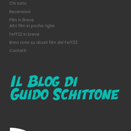
Chi sono
Recensioni
Film in Breve
Altri film in poche righe
Feff22 in breve
Brevi note su alcuni film del Feff23
Contatti