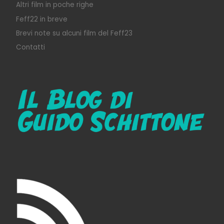
Altri film in poche righe
Feff22 in breve
Brevi note su alcuni film del Feff23
Contatti