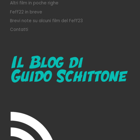
Altri film in poche righe
Feff22 in breve
Brevi note su alcuni film del Feff23
Contatti