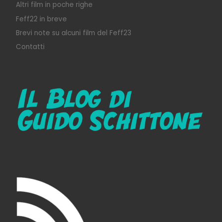
Altri film in poche righe
Feff22 in breve
Brevi note su alcuni film del Feff23
Contatti