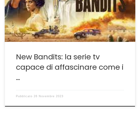
palinsesto di Prime da prendere in considerazione. Sulle
prime potrebbe sembrare fin troppo violenta e
adrenalitica, con rapine, sparatorie, omicidi assortiti e
brutti ceffi di contorno ma a poco a […]
New Bandits: la serie tv
capace di affascinare come i
…
Pubblicato
26 Novembre 2023