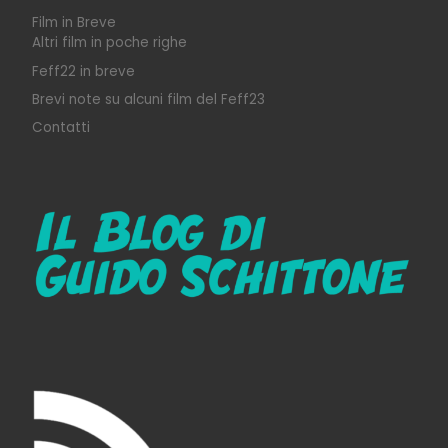
Film in Breve
Altri film in poche righe
Feff22 in breve
Brevi note su alcuni film del Feff23
Contatti