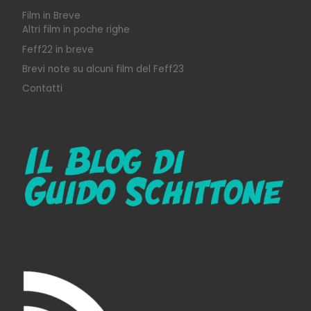
Film in Breve
Altri film in poche righe
Feff22 in breve
Brevi note su alcuni film del Feff23
Contatti