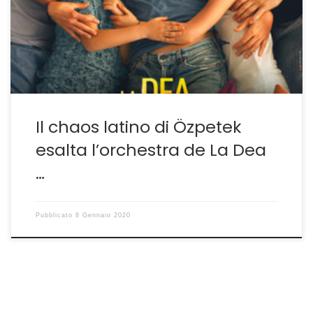
Ogni strumento deve accordarsi con gli altri, ogni
musicista esaltare il proprio, tutto orchestrato
attraverso i vari tempi dall’andante all’allegretto,
all’allegro ma non troppo al […]
Il chaos latino di Özpetek
esalta l’orchestra de La Dea
…
Pubblicato
8 Gennaio 2020