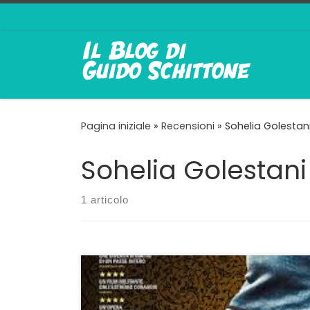
Passa al contenuto
Pagina iniziale
»
Recensioni
»
Sohelia Golestan
Sohelia Golestani
1 articolo
L’altra faccia del Mio Giardino Persiano È
curioso che Il Seme del Fico Sacro
dell’iraniano Mohammad Rasoulof sia arrivato