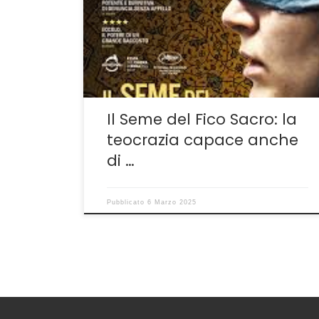
in sala quasi in contemporanea con l’altro
film di quella nazione, Il Mio Giardino Persiano
del duo Moqadam-Saneeha. Curioso ma
molto utile perché il film che a Cannes 24 ha
vinto […]
Il Seme del Fico Sacro: la
teocrazia capace anche
di …
Pubblicato
6 Marzo 2025