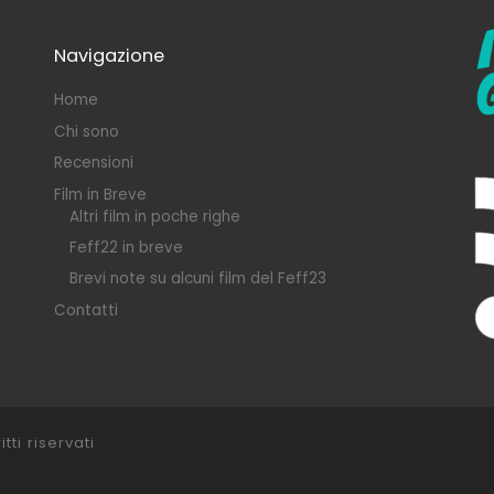
Navigazione
Home
Chi sono
Recensioni
Film in Breve
Altri film in poche righe
Feff22 in breve
Brevi note su alcuni film del Feff23
Contatti
itti riservati