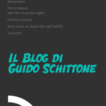
Recensioni
Film in Breve
Altri film in poche righe
Feff22 in breve
Brevi note su alcuni film del Feff23
Contatti