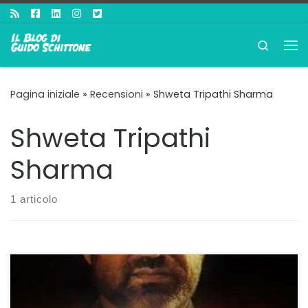
Passa al contenuto
Search
Me
Pagina iniziale
»
Recensioni
»
Shweta Tripathi Sharma
Shweta Tripathi
Sharma
1 articolo
Ideale per il binge watching In India, non solo nel