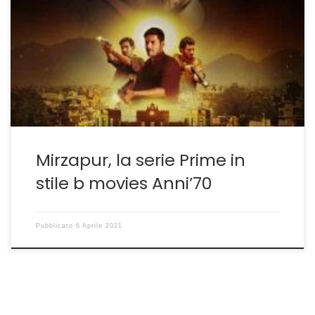
versante Bollywood, conoscono come pochi i segreti
delle produzioni cinematografiche e seriali. Non è un
caso che l’industria indiana sia da almeno novantanni
una dei maggiori produttori mondiali di contenuti.
Come citava in modo arguto Paulo Emilio Salles Gomes
nel […]
Mirzapur, la serie Prime in
stile b movies Anni’70
Pubblicato
6 Aprile 2021