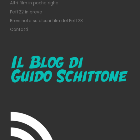
Altri film in poche righe
Feff22 in breve
Brevi note su alcuni film del Feff23
Contatti