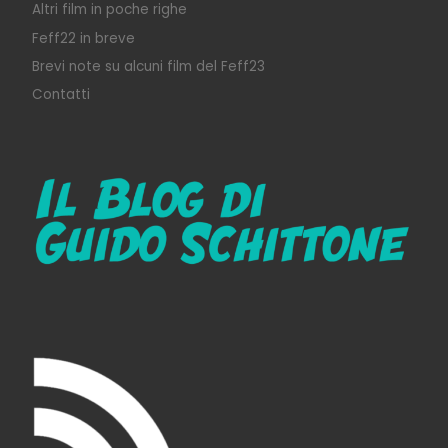
Altri film in poche righe
Feff22 in breve
Brevi note su alcuni film del Feff23
Contatti