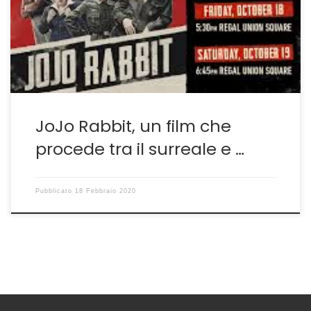
Kingdom di Wes Anderson–
http://guido.sgwebitaly.it/articoli/scomposizioni-
parallele/-più che con altre opere in cui attraverso
l’ottica dei bimbi […]
JoJo Rabbit, un film che
procede tra il surreale e …
Pubblicato
18 Febbraio 2020