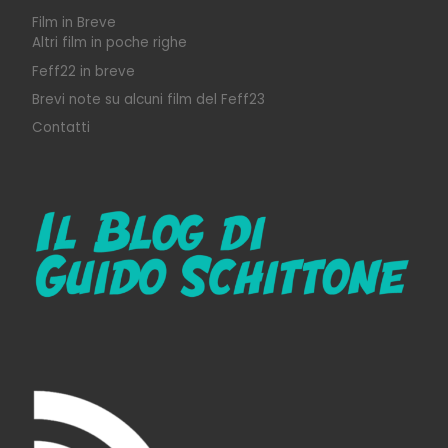
Film in Breve
Altri film in poche righe
Feff22 in breve
Brevi note su alcuni film del Feff23
Contatti