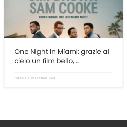
specchio, un inchiodarsi a ciò che non è mai stato
detto, a un tentativo di presa di coscienza, alle ragioni
e ai torti di […]
One Night in Miami: grazie al
cielo un film bello, …
Pubblicato
10 Febbraio 2021