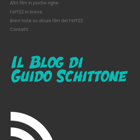
Altri film in poche righe
Feff22 in breve
Brevi note su alcuni film del Feff23
Contatti