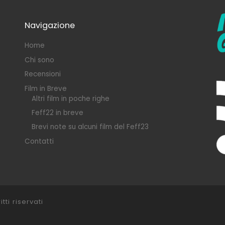
Navigazione
Home
Chi sono
Recensioni
Film in Breve
Altri film in poche righe
Feff22 in breve
Brevi note su alcuni film del Feff23
Contatti
itti riservati