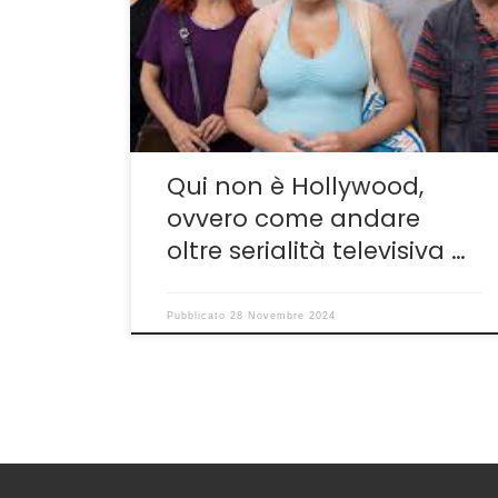
Mezzapesa è qualcosa di più della narrazione
del delitto di Avetrana o di una semplice
serie televisiva su uno dei fatti di cronaca più
pubblicizzati e popolari del XXI secolo italiano.
È un vero e proprio […]
Qui non è Hollywood,
ovvero come andare
oltre serialità televisiva …
Pubblicato
28 Novembre 2024