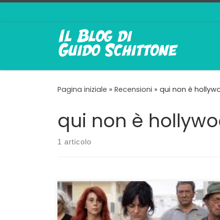
Passa al contenuto
Pagina iniziale
»
Recensioni
»
qui non è hollyw
qui non è hollyw
1 articolo
Il viaggio di Mezzapesa nell’essenza di una
tragedia Qui non è Hollywood di Pippo