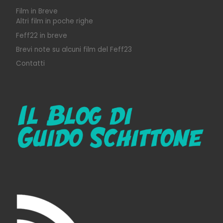
Film in Breve
Altri film in poche righe
Feff22 in breve
Brevi note su alcuni film del Feff23
Contatti