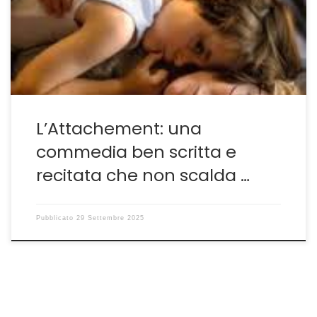
interprete di Valeria Bruni Tedeschi e del cast in
generale ma che non regala molte emozioni allo
spettatore. Il limite del film di Carine Tardieu poggia
sulla ricerca quasi […]
L’Attachement: una
commedia ben scritta e
recitata che non scalda …
Pubblicato
29 Settembre 2025