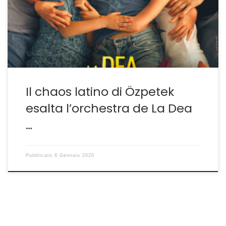
Ogni strumento deve accordarsi con gli altri, ogni
musicista esaltare il proprio, tutto orchestrato
attraverso i vari tempi dall’andante all’allegretto,
all’allegro ma non troppo al […]
Il chaos latino di Özpetek
esalta l’orchestra de La Dea
…
Pubblicato
8 Gennaio 2020