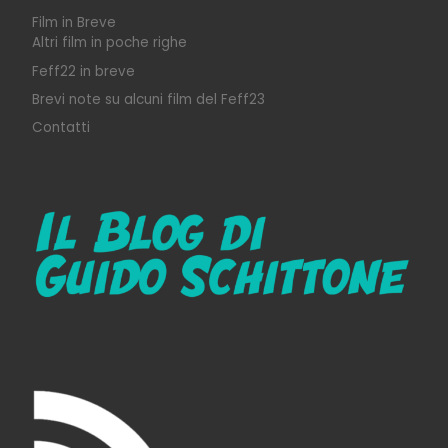
Film in Breve
Altri film in poche righe
Feff22 in breve
Brevi note su alcuni film del Feff23
Contatti