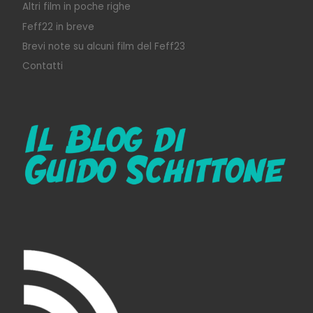
Altri film in poche righe
Feff22 in breve
Brevi note su alcuni film del Feff23
Contatti