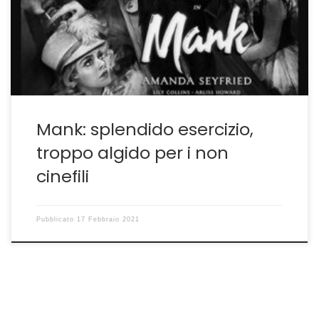
ragioni sopra, confronti le tue esperienze e poi concludi
che Mank di David Fincher è tutto e il suo contrario,
bellissimo e noioso, divertente e scontato, […]
Mank: splendido esercizio,
troppo algido per i non
cinefili
Pubblicato
17 Febbraio 2021