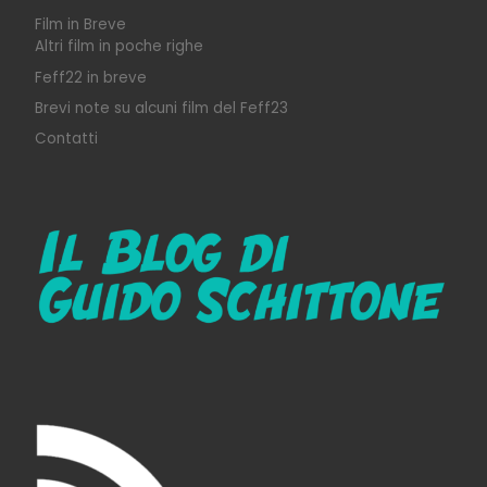
Film in Breve
Altri film in poche righe
Feff22 in breve
Brevi note su alcuni film del Feff23
Contatti