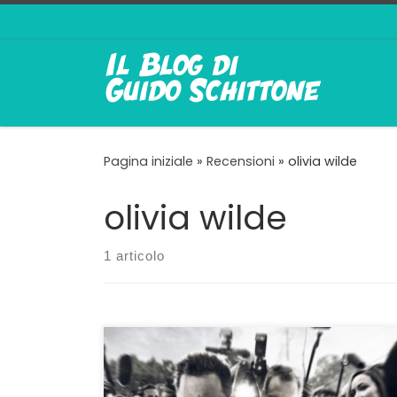
Passa al contenuto
Pagina iniziale
»
Recensioni
»
olivia wilde
olivia wilde
1 articolo
È LA VERSIONE migliore di Clint Eastwood
quella che sta passando sugli schermi italiani.
Richard Jewell, infatti, riporta il gran maestro