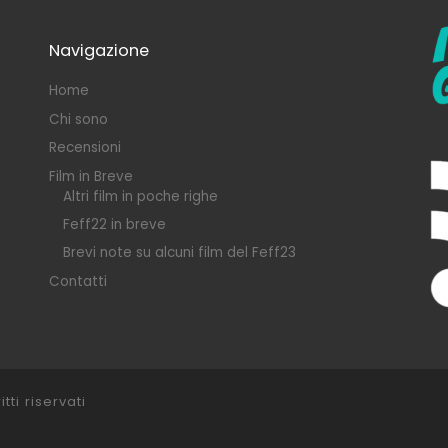
Navigazione
Home
Chi sono
Recensioni
Film in Breve
Altri film in poche righe
Feff22 in breve
Brevi note su alcuni film del Feff23
Contatti
itti riservati