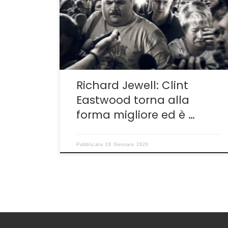
laddove lo avevamo lasciato prima del
parzialmente fallimentare The Mule, in
italiano Il Corriere, che nonostante il successo
presso il grande pubblico non mi aveva
colpito per parecchie ragioni […]
Richard Jewell: Clint
Eastwood torna alla
forma migliore ed è …
Pubblicato
16 Gennaio 2020