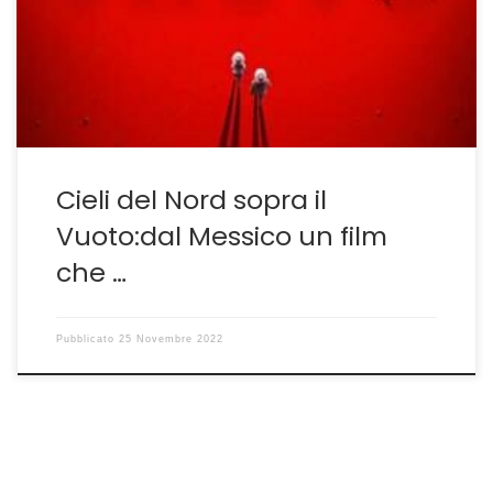
e inserito in versione originale nella piattaforma
streaming di Prime nell’attesa(o speranza) di una
regolare distribuzione nelle sale. Sosteniamo questo
perché siamo convinti che […]
Cieli del Nord sopra il
Vuoto:dal Messico un film
che …
Pubblicato
25 Novembre 2022