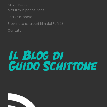
Film in Breve
Altri film in poche righe
Feff22 in breve
Brevi note su alcuni film del Feff23
Contatti