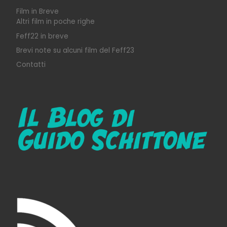
Film in Breve
Altri film in poche righe
Feff22 in breve
Brevi note su alcuni film del Feff23
Contatti