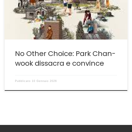
discosta per intuizioni e originalità da Cacciatore di
Teste di Costa-Gravas, autore al quale l’opera è
dedicata nei titoli di coda. Park infatti […]
No Other Choice: Park Chan-
wook dissacra e convince
Pubblicato
10 Gennaio 2026