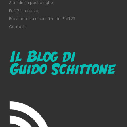
Altri film in poche righe
Feff22 in breve
Brevi note su alcuni film del Feff23
Contatti