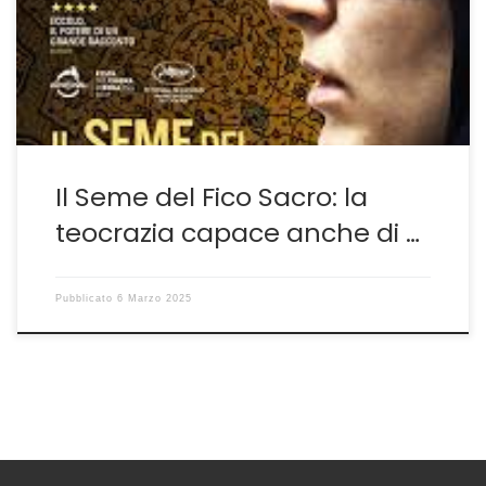
film di quella nazione, Il Mio Giardino Persiano del duo
Moqadam-Saneeha. Curioso ma molto utile perché il
film che a Cannes 24 ha vinto […]
Il Seme del Fico Sacro: la
teocrazia capace anche di …
Pubblicato
6 Marzo 2025