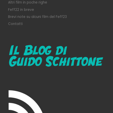
Altri film in poche righe
Feff22 in breve
Brevi note su alcuni film del Feff23
Contatti