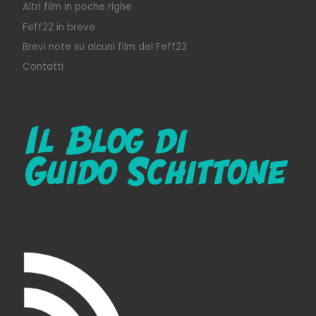
Altri film in poche righe
Feff22 in breve
Brevi note su alcuni film del Feff23
Contatti