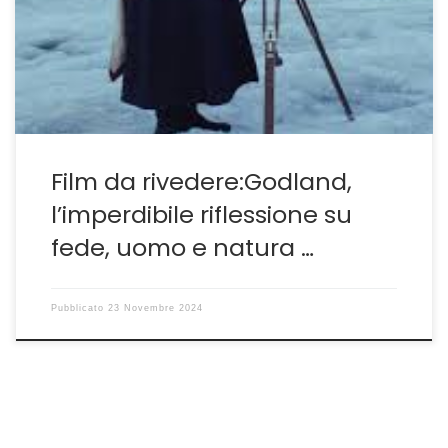
proiettato nel 2023, del regista islandese Hlynur
Pálmason. L’ho voluto recuperare perché raramente
negli ultimi anni il cinema è […]
Film da rivedere:Godland,
l’imperdibile riflessione su
fede, uomo e natura …
Pubblicato
23 Novembre 2024