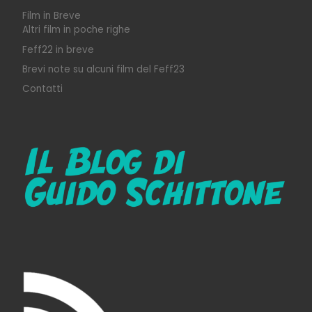
Film in Breve
Altri film in poche righe
Feff22 in breve
Brevi note su alcuni film del Feff23
Contatti