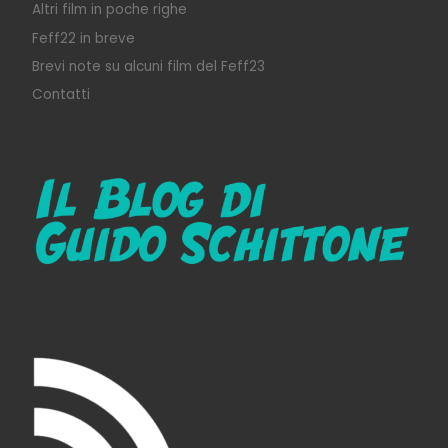
Altri film in poche righe
Feff22 in breve
Brevi note su alcuni film del Feff23
Contatti