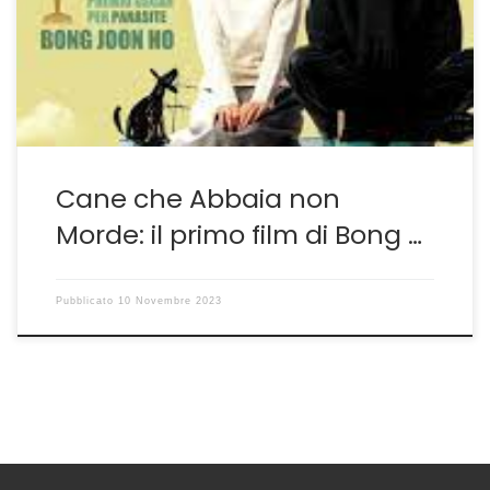
diciannove di Parasite-Sembra Goldoni ma è Parasite,
perfetto congegno ad orologeria che smaschera
un’intera società– Bong Joon-ho aveva già le idee
precise. Per questo […]
Cane che Abbaia non
Morde: il primo film di Bong …
Pubblicato
10 Novembre 2023