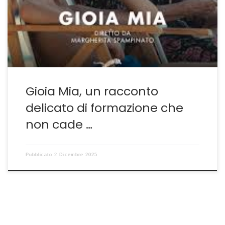
neofita in senso tecnico. Negli anni ha potuto lavorare
come segretaria di edizione o supervisore alle
sceneggiature o al casting a fianco di molti autori
interessanti, Michelangelo […]
Gioia Mia, un racconto
delicato di formazione che
non cade …
Pubblicato
2 Dicembre 2025