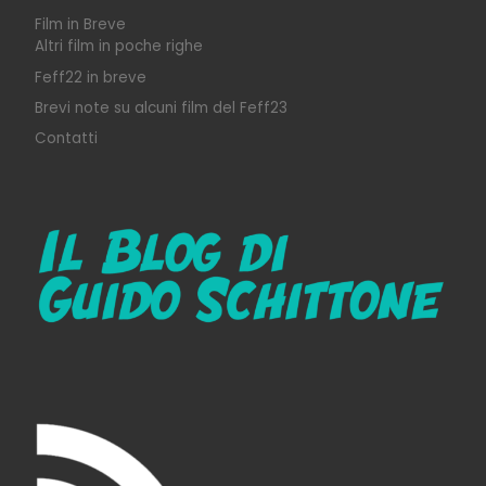
Film in Breve
Altri film in poche righe
Feff22 in breve
Brevi note su alcuni film del Feff23
Contatti