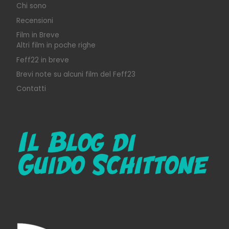
Chi sono
Recensioni
Film in Breve
Altri film in poche righe
Feff22 in breve
Brevi note su alcuni film del Feff23
Contatti