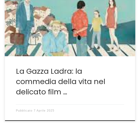
Un esempio di cosa sia una sceneggiatura Ne La Gazza
Ladra, opera più recente di Robert Guédiguian in arrivo
in sala a metà aprile, l’aspetto della sceneggiatura è
quello che risalta di più. Presentazioni dei personaggi e
dell’intreccio costituiscono un piccolo trattato di come
debba essere pensato e scritto un […]
La Gazza Ladra: la
commedia della vita nel
delicato film …
Pubblicato
7 Aprile 2025