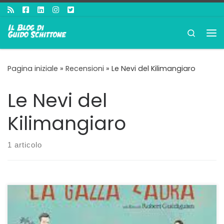
Passa al contenuto
Search
Me
Pagina iniziale
»
Recensioni
»
Le Nevi del Kilimangiaro
Le Nevi del
Kilimangiaro
1 articolo