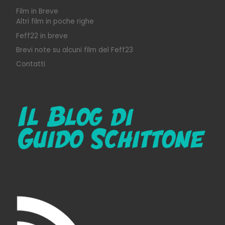
Film in Breve
Altri film in poche righe
Feff22 in breve
Brevi note su alcuni film del Feff23
Contatti