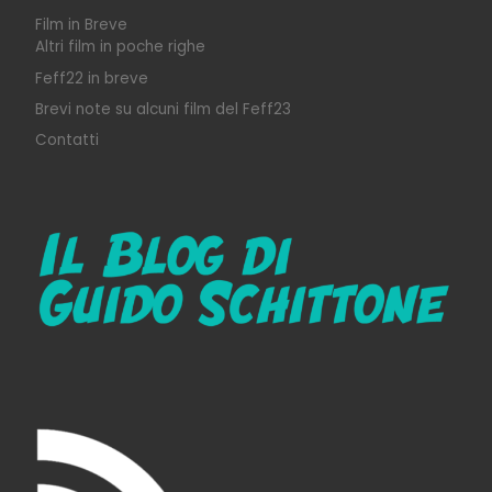
Film in Breve
Altri film in poche righe
Feff22 in breve
Brevi note su alcuni film del Feff23
Contatti